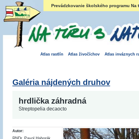
Prevádzkovanie školského programu Na t
Atlas rastlín
Atlas živočíchov
Atlas inváznych ra
Galéria nájdených druhov
hrdlička záhradná
Streptopelia decaocto
Autor:
RNDr. Pavol Haborák