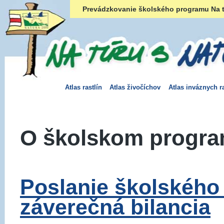
Prevádzkovanie školského programu Na t
Atlas rastlín
Atlas živočíchov
Atlas inváznych ra
O školskom progr
Poslanie školského
záverečná bilancia