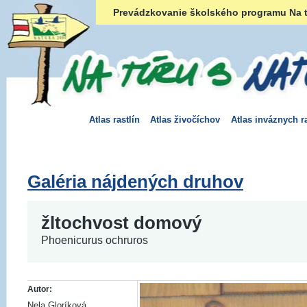
Prevádzkovanie školského programu Na t
Atlas rastlín
Atlas živočíchov
Atlas inváznych ra
Galéria nájdených druhov
žltochvost domový
Phoenicurus ochruros
Autor:
Nela Gloríková