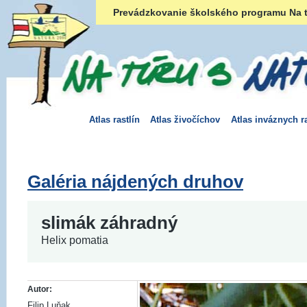
Prevádzkovanie školského programu Na t
Atlas rastlín
Atlas živočíchov
Atlas inváznych ra
Galéria nájdených druhov
slimák záhradný
Helix pomatia
Autor:
Filip Luňak