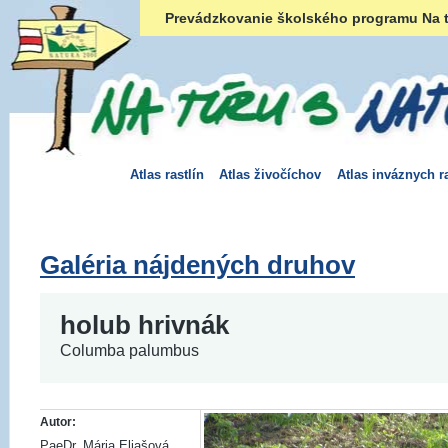
Prevádzkovanie školského programu Na t
Atlas rastlín
Atlas živočíchov
Atlas inváznych ra
Galéria nájdených druhov
holub hrivnák
Columba palumbus
Autor:
PaeDr. Mária Eliašová