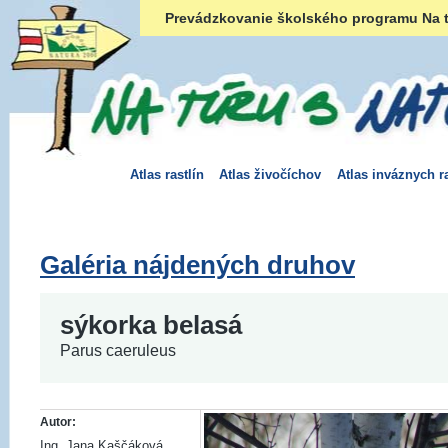
Prevádzkovanie školského programu Na t
Atlas rastlín
Atlas živočíchov
Atlas inváznych ra
Galéria nájdených druhov
sýkorka belasá
Parus caeruleus
Autor:
Ing. Jana Kaščáková