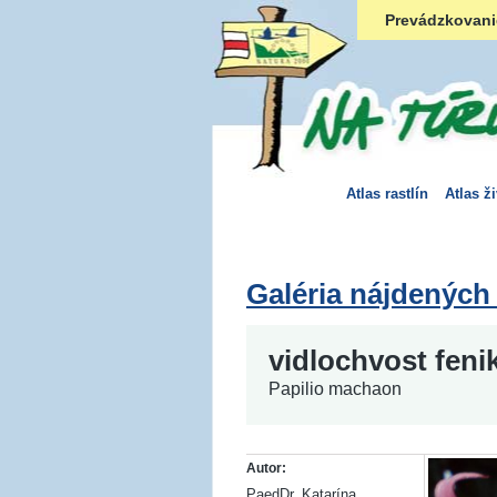
Prevádzkovani
Atlas rastlín
Atlas ž
Galéria nájdených
vidlochvost feni
Papilio machaon
Autor:
PaedDr. Katarína