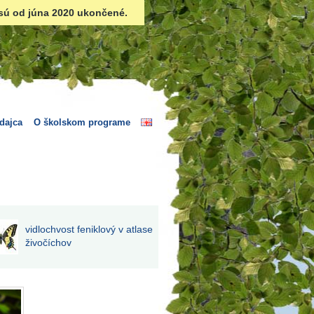
sú od júna 2020 ukončené.
dajca
O školskom programe
vidlochvost feniklový v atlase
živočíchov