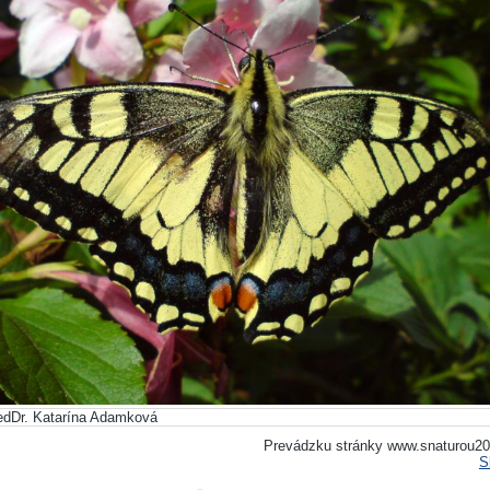
dDr. Katarína Adamková
Prevádzku stránky www.snaturou20
S