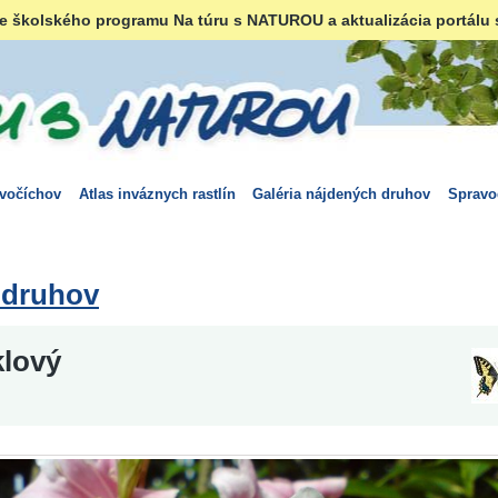
e školského programu Na túru s NATUROU a aktualizácia portálu 
ivočíchov
Atlas inváznych rastlín
Galéria nájdených druhov
Spravo
 druhov
klový