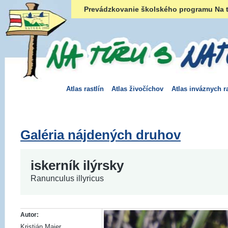
Prevádzkovanie školského programu Na t
Atlas rastlín
Atlas živočíchov
Atlas inváznych ra
Galéria nájdených druhov
iskerník ilýrsky
Ranunculus illyricus
Autor:
Kristián Majer