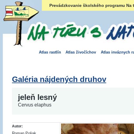
Prevádzkovanie školského programu Na t
Atlas rastlín
Atlas živočíchov
Atlas inváznych ra
Galéria nájdených druhov
jeleň lesný
Cervus elaphus
Autor:
Roman Poliak