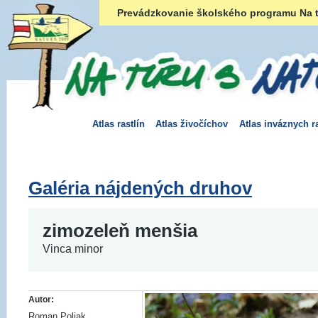
Prevádzkovanie školského programu Na t
Atlas rastlín
Atlas živočíchov
Atlas inváznych ra
Galéria nájdených druhov
zimozeleň menšia
Vinca minor
Autor:
Roman Poliak