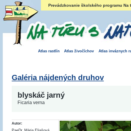
Prevádzkovanie školského programu Na t
Atlas rastlín
Atlas živočíchov
Atlas inváznych ra
Galéria nájdených druhov
blyskáč jarný
Ficaria verna
Autor:
PaeDr. Mária Eliašová