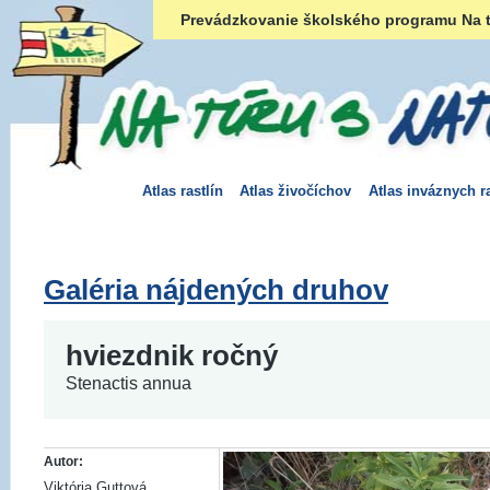
Prevádzkovanie školského programu Na t
Atlas rastlín
Atlas živočíchov
Atlas inváznych ra
Galéria nájdených druhov
hviezdnik ročný
Stenactis annua
Autor:
Viktória Guttová