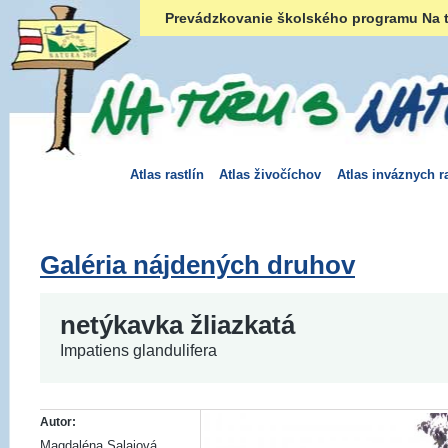
Prevádzkovanie školského programu Na t
Atlas rastlín
Atlas živočíchov
Atlas inváznych ra
Galéria nájdených druhov
netýkavka žliazkatá
Impatiens glandulifera
Autor:
Magdaléna Salajová