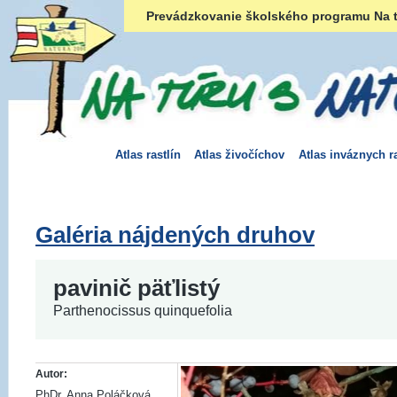
Prevádzkovanie školského programu Na t
Atlas rastlín
Atlas živočíchov
Atlas inváznych ra
Galéria nájdených druhov
pavinič päťlistý
Parthenocissus quinquefolia
Autor:
PhDr. Anna Poláčková