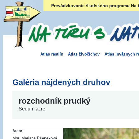
Prevádzkovanie školského programu Na t
Atlas rastlín
Atlas živočíchov
Atlas inváznych ra
Galéria nájdených druhov
rozchodník prudký
Sedum acre
Autor:
Mgr. Mariana Pšeneková