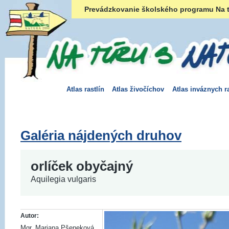
Prevádzkovanie školského programu Na t
Atlas rastlín
Atlas živočíchov
Atlas inváznych ra
Galéria nájdených druhov
orlíček obyčajný
Aquilegia vulgaris
Autor:
Mgr. Mariana Pšeneková