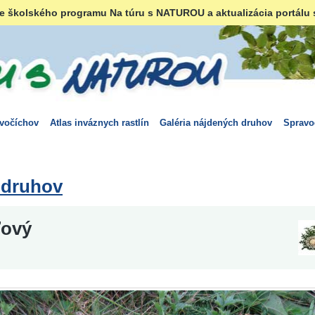
e školského programu Na túru s NATUROU a aktualizácia portálu 
ivočíchov
Atlas inváznych rastlín
Galéria nájdených druhov
Spravo
 druhov
ľový