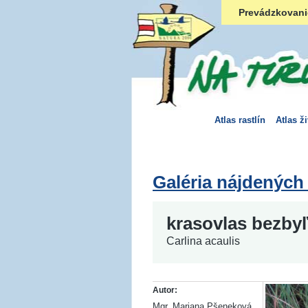
Prevádzkovani
Atlas rastlín
Atlas ž
Galéria nájdených
krasovlas bezby
Carlina acaulis
Autor:
Mgr. Mariana Pšeneková