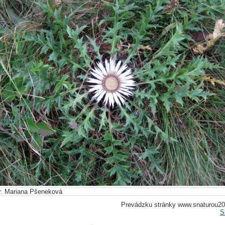
. Mariana Pšeneková
Prevádzku stránky www.snaturou20
S