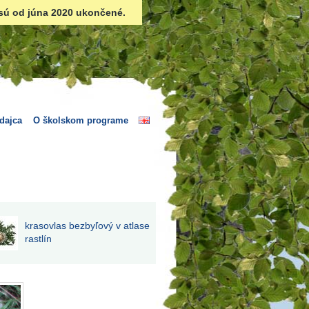
sú od júna 2020 ukončené.
dajca
O školskom programe
krasovlas bezbyľový v atlase
rastlín