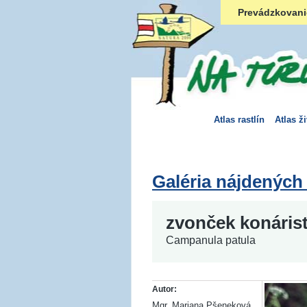
Prevádzkovani
Atlas rastlín
Atlas ž
Galéria nájdených
zvonček konáris
Campanula patula
Autor:
Mgr. Mariana Pšeneková