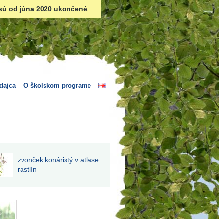
sú od júna 2020 ukončené.
dajca
O školskom programe
zvonček konáristý v atlase
rastlín