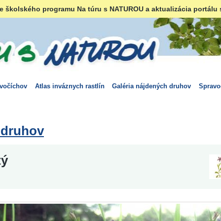
e školského programu Na túru s NATUROU a aktualizácia portálu 
ivočíchov
Atlas inváznych rastlín
Galéria nájdených druhov
Spravo
 druhov
tý