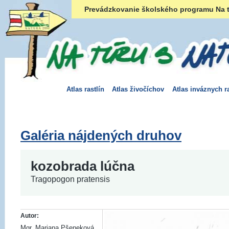
Prevádzkovanie školského programu Na t
Atlas rastlín
Atlas živočíchov
Atlas inváznych ra
Galéria nájdených druhov
kozobrada lúčna
Tragopogon pratensis
Autor:
Mgr. Mariana Pšeneková