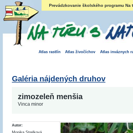
Prevádzkovanie školského programu Na t
Atlas rastlín
Atlas živočíchov
Atlas inváznych ra
Galéria nájdených druhov
zimozeleň menšia
Vinca minor
Autor:
Monika Strelková