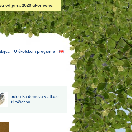
sú od júna 2020 ukončené.
dajca
O školskom programe
belorítka domová v atlase
živočíchov