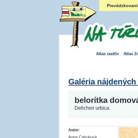
Prevádzkovani
Atlas rastlín
Atlas ž
Galéria nájdených
belorítka domov
Delichon urbica
Autor:
Anna Cabuková