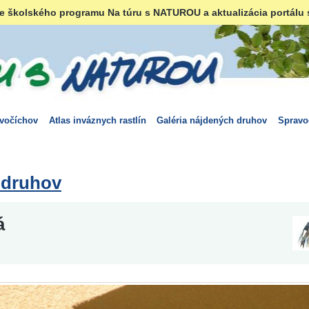
e školského programu Na túru s NATUROU a aktualizácia portálu 
ivočíchov
Atlas inváznych rastlín
Galéria nájdených druhov
Spravo
 druhov
á