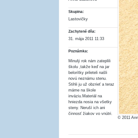
Skupina:
Lastovičky
Zachytené dňa:
31. mája 2011 11:33
Poznámka:
Minulý rok nám zateplili
školu ,takže keď na jar
belorítky prileteli našli
novú neznámu stenu.
Stihli ju už obzrieť a teraz
máme na škole
inváziu.Materiál na
hniezda nosia na všetky
steny. Neruší ich ani
činnosť žiakov vo vnútri.
© 2011 An