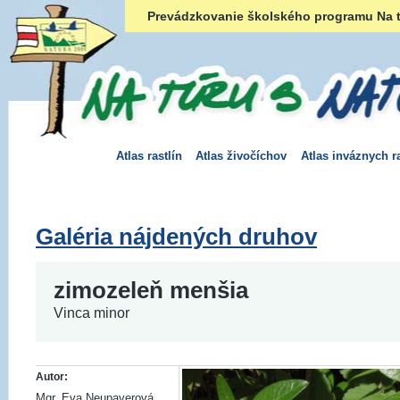
Prevádzkovanie školského programu Na t
Atlas rastlín
Atlas živočíchov
Atlas inváznych ra
Galéria nájdených druhov
zimozeleň menšia
Vinca minor
Autor:
Mgr. Eva Neupaverová