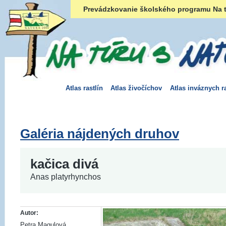
Prevádzkovanie školského programu Na t
Atlas rastlín
Atlas živočíchov
Atlas inváznych ra
Galéria nájdených druhov
kačica divá
Anas platyrhynchos
Autor:
Petra Magulová