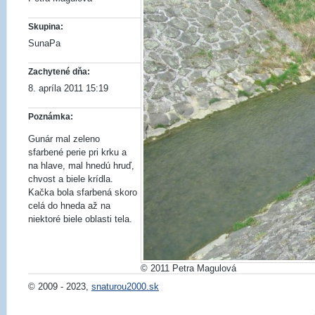
Skupina:
SunaPa
Zachytené dňa:
8. apríla 2011 15:19
Poznámka:
Gunár mal zeleno
sfarbené perie pri krku a
na hlave, mal hnedú hruď,
chvost a biele krídla.
Kačka bola sfarbená skoro
celá do hneda až na
niektoré biele oblasti tela.
© 2011 Petra Magulová
© 2009 - 2023,
snaturou2000.sk