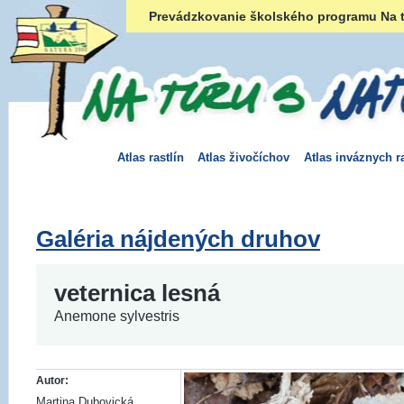
Prevádzkovanie školského programu Na t
Atlas rastlín
Atlas živočíchov
Atlas inváznych ra
Galéria nájdených druhov
veternica lesná
Anemone sylvestris
Autor:
Martina Dubovická