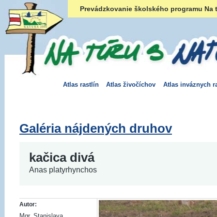
Prevádzkovanie školského programu Na t
Atlas rastlín
Atlas živočíchov
Atlas inváznych ra
Galéria nájdených druhov
kačica divá
Anas platyrhynchos
Autor:
Mgr. Stanislava